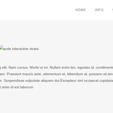
HOME
INFO
g elit. Nam cursus. Morbi ut mi. Nullam enim leo, egestas id, condimen
iam. Praesent mauris ante, elementum et, bibendum at, posuere sit am
ulum. Suspendisse vulputate aliquam dui.Excepteur sint occaecat cupidata
it anim id est laborum