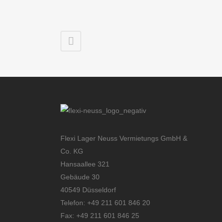
Flexi Lager Neuss Vermietungs GmbH &
Co. KG
Hansaallee 321
Gebäude 30
40549 Düsseldorf
Telefon: +49 211 601 846 20
Fax: +49 211 601 846 25